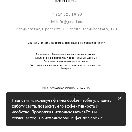
КОНТАКТЫ
+7 914 325 16 90
eplvl.info@gmail.com
Владивосток, Пр
оспект 100-летия Владивостока, 178
*Социальная сеть Instagram запрещена на территории РФ
Политика обработки персональных данных
Согласие на обработку персональных данных
Согласие на рекламную рассылку
Согласие на распространение персональных данных
Оферта
ИП МАМЕДОВА ИРИНА ЮРЬЕВНА
ИНН 272198353416
Наш сайт использует файлы cookie чтобы улучшить
ОГРНИП 318253600091592
работу сайта, повысить его эффективность и
удобство. Продолжая использовать сайт, вы
соглашаетесь на использование файлов cookie.
сайт от vigbo