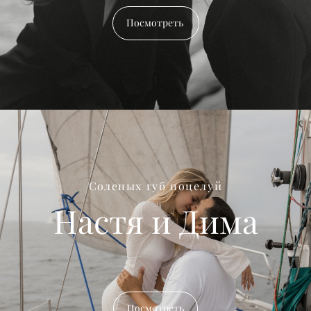
Посмотреть
Соленых губ поцелуй
Настя и Дима
Посмотреть