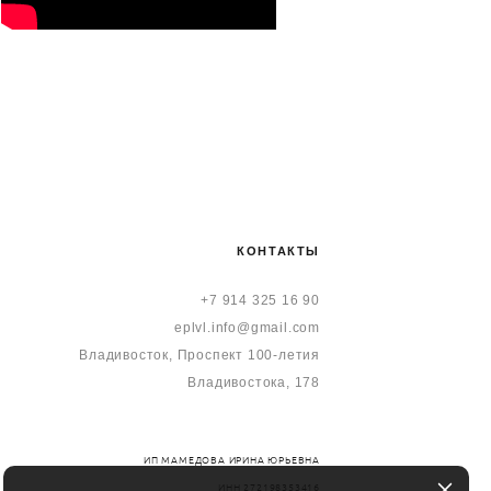
КОНТАКТЫ
+7 914 325 16 90
eplvl.info@gmail.com
Владивосток, Пр
оспект 100-летия
Владивостока, 178
ИП МАМЕДОВА ИРИНА ЮРЬЕВНА
ИНН 272198353416