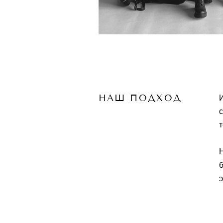
НАШ ПОДХОД
И
с
т
Н
б