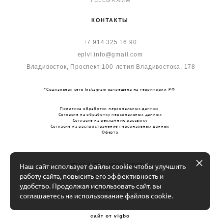
КОНТАКТЫ
+7 914 325 16 90
eplvl.info@gmail.com
Владивосток, Пр
оспект 100-летия Владивостока, 178
*Социальная сеть Instagram запрещена на территории РФ
Политика обработки персональных данных
Согласие на обработку персональных данных
Согласие на рекламную рассылку
Согласие на распространение персональных данных
Оферта
ИП МАМЕДОВА ИРИНА ЮРЬЕВНА
Наш сайт использует файлы cookie чтобы улучшить
работу сайта, повысить его эффективность и
ИНН 272198353416
удобство. Продолжая использовать сайт, вы
ОГРНИП 318253600091592
соглашаетесь на использование файлов cookie.
сайт от vigbo